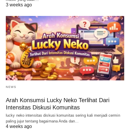
3 weeks ago
NEWS
Arah Konsumsi Lucky Neko Terlihat Dari
Intensitas Diskusi Komunitas
lucky neko intensitas diskusi komunitas sering kali menjadi cermin
paling jujur tentang bagaimana Anda dan…
4 weeks ago