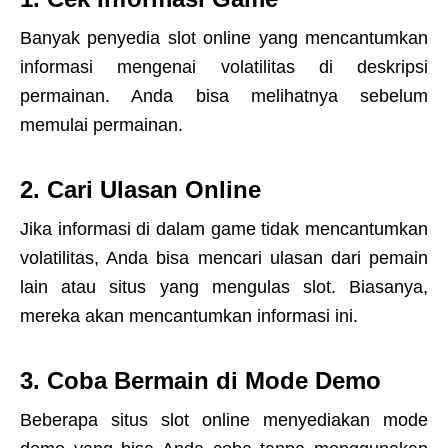
Banyak penyedia slot online yang mencantumkan
informasi mengenai volatilitas di deskripsi
permainan. Anda bisa melihatnya sebelum
memulai permainan.
2. Cari Ulasan Online
Jika informasi di dalam game tidak mencantumkan
volatilitas, Anda bisa mencari ulasan dari pemain
lain atau situs yang mengulas slot. Biasanya,
mereka akan mencantumkan informasi ini.
3. Coba Bermain di Mode Demo
Beberapa situs slot online menyediakan mode