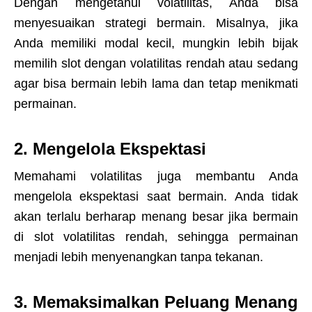
Dengan mengetahui volatilitas, Anda bisa
menyesuaikan strategi bermain. Misalnya, jika
Anda memiliki modal kecil, mungkin lebih bijak
memilih slot dengan volatilitas rendah atau sedang
agar bisa bermain lebih lama dan tetap menikmati
permainan.
2. Mengelola Ekspektasi
Memahami volatilitas juga membantu Anda
mengelola ekspektasi saat bermain. Anda tidak
akan terlalu berharap menang besar jika bermain
di slot volatilitas rendah, sehingga permainan
menjadi lebih menyenangkan tanpa tekanan.
3. Memaksimalkan Peluang Menang