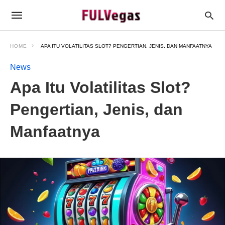
HOME
APA ITU VOLATILITAS SLOT? PENGERTIAN, JENIS, DAN MANFAATNYA
News
Apa Itu Volatilitas Slot?
Pengertian, Jenis, dan
Manfaatnya