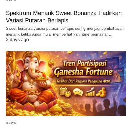
Spektrum Menarik Sweet Bonanza Hadirkan
Variasi Putaran Berlapis
Sweet bonanza variasi putaran berlapis sering menjadi pembahasan
menarik ketika Anda mulai memperhatikan ritme permainan…
3 days ago
NEWS