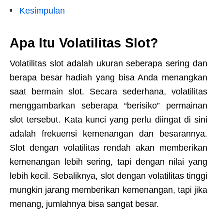
Kesimpulan
Apa Itu Volatilitas Slot?
Volatilitas slot adalah ukuran seberapa sering dan
berapa besar hadiah yang bisa Anda menangkan
saat bermain slot. Secara sederhana, volatilitas
menggambarkan seberapa “berisiko” permainan
slot tersebut. Kata kunci yang perlu diingat di sini
adalah frekuensi kemenangan dan besarannya.
Slot dengan volatilitas rendah akan memberikan
kemenangan lebih sering, tapi dengan nilai yang
lebih kecil. Sebaliknya, slot dengan volatilitas tinggi
mungkin jarang memberikan kemenangan, tapi jika
menang, jumlahnya bisa sangat besar.