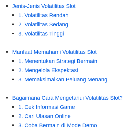
Jenis-Jenis Volatilitas Slot
1. Volatilitas Rendah
2. Volatilitas Sedang
3. Volatilitas Tinggi
Manfaat Memahami Volatilitas Slot
1. Menentukan Strategi Bermain
2. Mengelola Ekspektasi
3. Memaksimalkan Peluang Menang
Bagaimana Cara Mengetahui Volatilitas Slot?
1. Cek Informasi Game
2. Cari Ulasan Online
3. Coba Bermain di Mode Demo