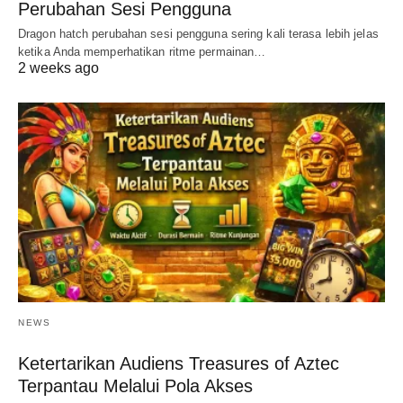
Perubahan Sesi Pengguna
Dragon hatch perubahan sesi pengguna sering kali terasa lebih jelas
ketika Anda memperhatikan ritme permainan…
2 weeks ago
NEWS
Ketertarikan Audiens Treasures of Aztec
Terpantau Melalui Pola Akses