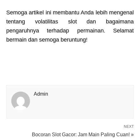
Semoga artikel ini membantu Anda lebih mengenal
tentang volatilitas slot dan bagaimana
pengaruhnya terhadap permainan. Selamat
bermain dan semoga beruntung!
Admin
NEXT
Bocoran Slot Gacor: Jam Main Paling Cuan! »