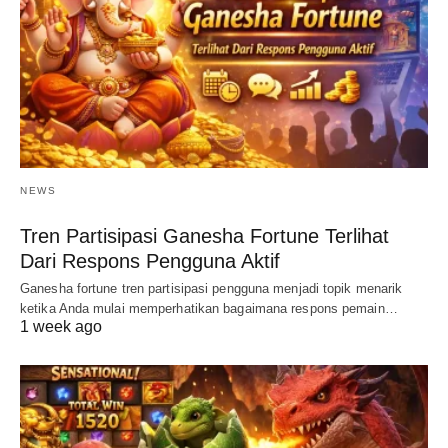
NEWS
Tren Partisipasi Ganesha Fortune Terlihat
Dari Respons Pengguna Aktif
Ganesha fortune tren partisipasi pengguna menjadi topik menarik
ketika Anda mulai memperhatikan bagaimana respons pemain…
1 week ago