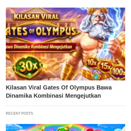
Kilasan Viral Gates Of Olympus Bawa
Dinamika Kombinasi Mengejutkan
RECENT POSTS