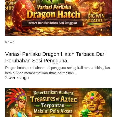
NEWS
Variasi Perilaku Dragon Hatch Terbaca Dari
Perubahan Sesi Pengguna
Dragon hatch perubahan sesi pengguna sering kali terasa lebih jelas
ketika Anda memperhatikan ritme permainan…
2 weeks ago