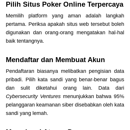
Pilih Situs Poker Online Terpercaya
Memilih platform yang aman adalah langkah
pertama. Periksa apakah situs web tersebut boleh
digunakan dan orang-orang mengatakan hal-hal
baik tentangnya.
Mendaftar dan Membuat Akun
Pendaftaran biasanya melibatkan pengisian data
pribadi. Pilih kata sandi yang benar-benar bagus
dan sulit diketahui orang lain. Data dari
Cybersecurity Ventures
menunjukkan bahwa 95%
pelanggaran keamanan siber disebabkan oleh kata
sandi yang lemah.