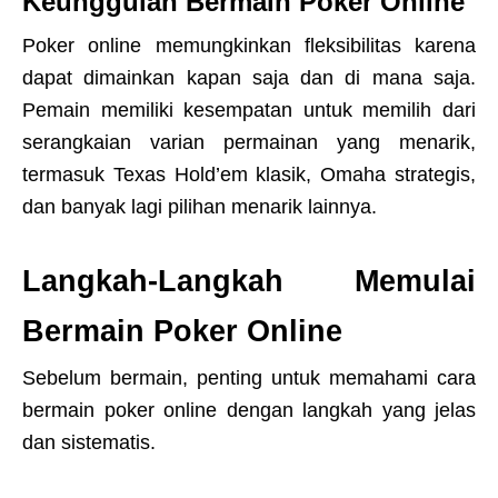
Keunggulan Bermain Poker Online
Poker online memungkinkan fleksibilitas karena
dapat dimainkan kapan saja dan di mana saja.
Pemain memiliki kesempatan untuk memilih dari
serangkaian varian permainan yang menarik,
termasuk Texas Hold’em klasik, Omaha strategis,
dan banyak lagi pilihan menarik lainnya.
Langkah-Langkah Memulai
Bermain Poker Online
Sebelum bermain, penting untuk memahami cara
bermain poker online dengan langkah yang jelas
dan sistematis.