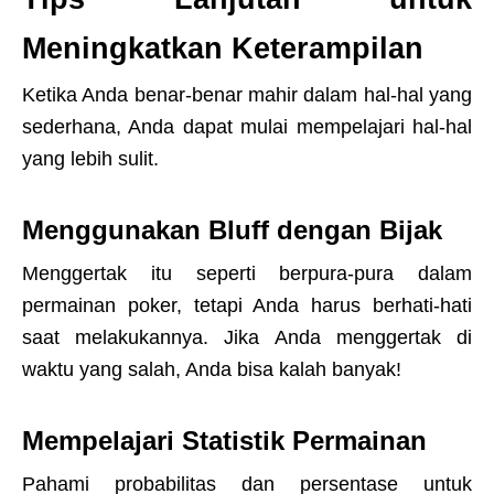
Meningkatkan Keterampilan
Ketika Anda benar-benar mahir dalam hal-hal yang
sederhana, Anda dapat mulai mempelajari hal-hal
yang lebih sulit.
Menggunakan Bluff dengan Bijak
Menggertak itu seperti berpura-pura dalam
permainan poker, tetapi Anda harus berhati-hati
saat melakukannya. Jika Anda menggertak di
waktu yang salah, Anda bisa kalah banyak!
Mempelajari Statistik Permainan
Pahami probabilitas dan persentase untuk