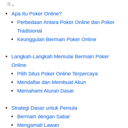
Apa Itu Poker Online?
Perbedaan Antara Poker Online dan Poker
Tradisional
Keunggulan Bermain Poker Online
Langkah-Langkah Memulai Bermain Poker
Online
Pilih Situs Poker Online Terpercaya
Mendaftar dan Membuat Akun
Memahami Aturan Dasar
Strategi Dasar untuk Pemula
Bermain dengan Sabar
Mengamati Lawan