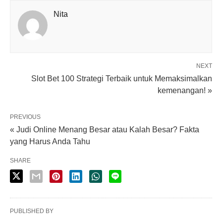
Nita
NEXT
Slot Bet 100 Strategi Terbaik untuk Memaksimalkan
kemenangan! »
PREVIOUS
« Judi Online Menang Besar atau Kalah Besar? Fakta
yang Harus Anda Tahu
SHARE
PUBLISHED BY