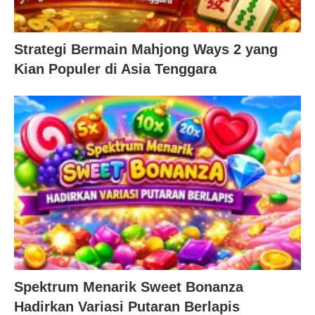
Strategi Bermain Mahjong Ways 2 yang
Kian Populer di Asia Tenggara
Spektrum Menarik Sweet Bonanza
Hadirkan Variasi Putaran Berlapis