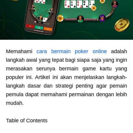
Memahami
cara bermain poker online
adalah
langkah awal yang tepat bagi siapa saja yang ingin
merasakan serunya bermain game kartu yang
populer ini. Artikel ini akan menjelaskan langkah-
langkah dasar dan strategi penting agar pemain
pemula dapat memahami permainan dengan lebih
mudah.
Table of Contents