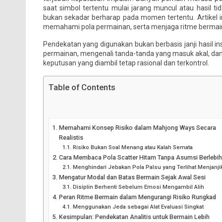
saat simbol tertentu mulai jarang muncul atau hasil ti
bukan sekadar berharap pada momen tertentu. Artikel i
memahami pola permainan, serta menjaga ritme bermain 
Pendekatan yang digunakan bukan berbasis janji hasil ins
permainan, mengenali tanda-tanda yang masuk akal, dan
keputusan yang diambil tetap rasional dan terkontrol.
Table of Contents
Memahami Konsep Risiko dalam Mahjong Ways Secara
Realistis
Risiko Bukan Soal Menang atau Kalah Semata
Cara Membaca Pola Scatter Hitam Tanpa Asumsi Berlebi
Menghindari Jebakan Pola Palsu yang Terlihat Menjanji
Mengatur Modal dan Batas Bermain Sejak Awal Sesi
Disiplin Berhenti Sebelum Emosi Mengambil Alih
Peran Ritme Bermain dalam Mengurangi Risiko Rungkad
Menggunakan Jeda sebagai Alat Evaluasi Singkat
Kesimpulan: Pendekatan Analitis untuk Bermain Lebih