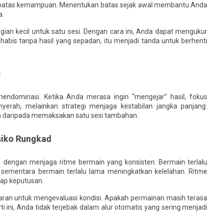
luar batas kemampuan. Menentukan batas sejak awal membantu Anda
a.
n kecil untuk satu sesi. Dengan cara ini, Anda dapat mengukur
habis tanpa hasil yang sepadan, itu menjadi tanda untuk berhenti
h
mendominasi. Ketika Anda merasa ingin “mengejar” hasil, fokus
yerah, melainkan strategi menjaga kestabilan jangka panjang.
rga daripada memaksakan satu sesi tambahan.
siko Rungkad
 dengan menjaga ritme bermain yang konsisten. Bermain terlalu
 sementara bermain terlalu lama meningkatkan kelelahan. Ritme
ap keputusan.
aran untuk mengevaluasi kondisi. Apakah permainan masih terasa
 ini, Anda tidak terjebak dalam alur otomatis yang sering menjadi