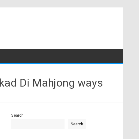
gkad Di Mahjong ways
Search
Search