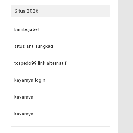
Situs 2026
kambojabet
situs anti rungkad
torpedo99 link alternatif
kayaraya login
kayaraya
kayaraya