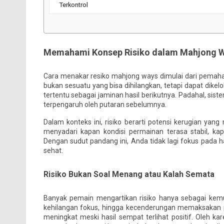
Terkontrol
Memahami Konsep Risiko dalam Mahjong Wa
Cara menakar resiko mahjong ways dimulai dari pemaham
bukan sesuatu yang bisa dihilangkan, tetapi dapat dik
tertentu sebagai jaminan hasil berikutnya. Padahal, sis
terpengaruh oleh putaran sebelumnya.
Dalam konteks ini, risiko berarti potensi kerugian ya
menyadari kapan kondisi permainan terasa stabil, kap
Dengan sudut pandang ini, Anda tidak lagi fokus pada 
sehat.
Risiko Bukan Soal Menang atau Kalah Semata
Banyak pemain mengartikan risiko hanya sebagai kemun
kehilangan fokus, hingga kecenderungan memaksakan pe
meningkat meski hasil sempat terlihat positif. Oleh k