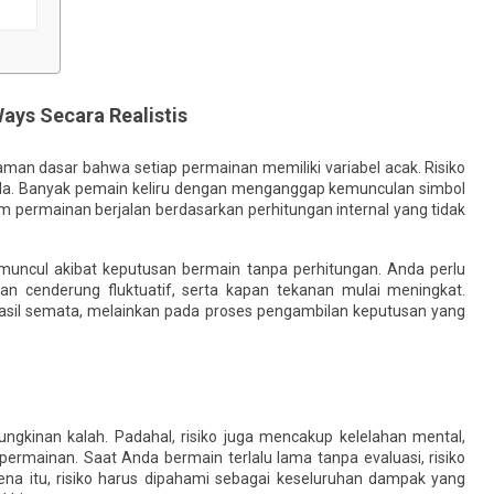
ys Secara Realistis
an dasar bahwa setiap permainan memiliki variabel acak. Risiko
elola. Banyak pemain keliru dengan menganggap kemunculan simbol
tem permainan berjalan berdasarkan perhitungan internal yang tidak
ng muncul akibat keputusan bermain tanpa perhitungan. Anda perlu
an cenderung fluktuatif, serta kapan tekanan mulai meningkat.
hasil semata, melainkan pada proses pengambilan keputusan yang
gkinan kalah. Padahal, risiko juga mencakup kelelahan mental,
rmainan. Saat Anda bermain terlalu lama tanpa evaluasi, risiko
arena itu, risiko harus dipahami sebagai keseluruhan dampak yang