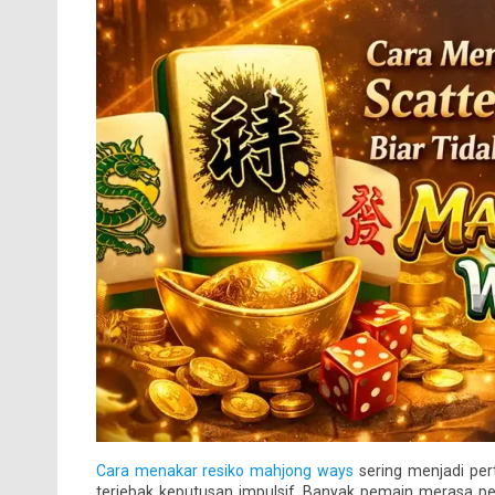
Cara menakar resiko mahjong ways
sering menjadi per
terjebak keputusan impulsif. Banyak pemain merasa pe