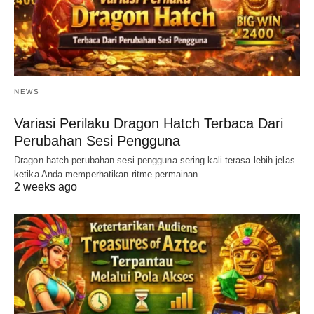
NEWS
Variasi Perilaku Dragon Hatch Terbaca Dari
Perubahan Sesi Pengguna
Dragon hatch perubahan sesi pengguna sering kali terasa lebih jelas
ketika Anda memperhatikan ritme permainan…
2 weeks ago