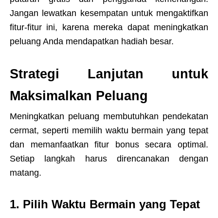
Jangan lewatkan kesempatan untuk mengaktifkan
fitur-fitur ini, karena mereka dapat meningkatkan
peluang Anda mendapatkan hadiah besar.
Strategi Lanjutan untuk
Maksimalkan Peluang
Meningkatkan peluang membutuhkan pendekatan
cermat, seperti memilih waktu bermain yang tepat
dan memanfaatkan fitur bonus secara optimal.
Setiap langkah harus direncanakan dengan
matang.
1. Pilih Waktu Bermain yang Tepat