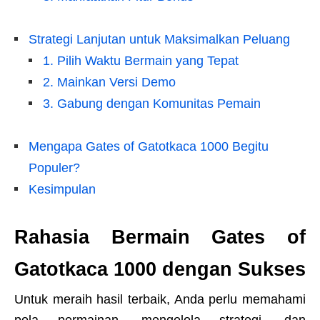
Strategi Lanjutan untuk Maksimalkan Peluang
1. Pilih Waktu Bermain yang Tepat
2. Mainkan Versi Demo
3. Gabung dengan Komunitas Pemain
Mengapa Gates of Gatotkaca 1000 Begitu
Populer?
Kesimpulan
Rahasia Bermain Gates of
Gatotkaca 1000 dengan Sukses
Untuk meraih hasil terbaik, Anda perlu memahami