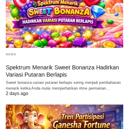
NEWS
Spektrum Menarik Sweet Bonanza Hadirkan
Variasi Putaran Berlapis
Sweet bonanza variasi putaran berlapis sering menjadi pembahasan
menarik ketika Anda mulai memperhatikan ritme permainan…
2 days ago