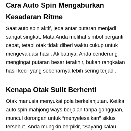
Cara Auto Spin Mengaburkan
Kesadaran Ritme
Saat auto spin aktif, jeda antar putaran menjadi
sangat singkat. Mata Anda melihat simbol berganti
cepat, tetapi otak tidak diberi waktu cukup untuk
mengevaluasi hasil. Akibatnya, Anda cenderung
mengingat putaran besar terakhir, bukan rangkaian
hasil kecil yang sebenarnya lebih sering terjadi.
Kenapa Otak Sulit Berhenti
Otak manusia menyukai pola berkelanjutan. Ketika
auto spin mahjong ways berjalan tanpa gangguan,
muncul dorongan untuk “menyelesaikan” siklus
tersebut. Anda mungkin berpikir, “Sayang kalau