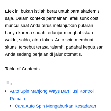
Efek ini bukan istilah berat untuk para akademisi
saja. Dalam konteks permainan, efek sunk cost
muncul saat Anda terus melanjutkan putaran
hanya karena sudah terlanjur menghabiskan
waktu, saldo, atau fokus. Auto spin membuat
situasi tersebut terasa “alami”, padahal keputusan
Anda sedang berjalan di jalur otomatis.
Table of Contents
Auto Spin Mahjong Ways Dan Ilusi Kontrol
Pemain
Cara Auto Spin Mengaburkan Kesadaran