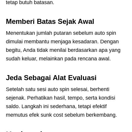
tetap butuh batasan.
Memberi Batas Sejak Awal
Menentukan jumlah putaran sebelum auto spin
dimulai membantu menjaga kesadaran. Dengan
begitu, Anda tidak menilai berdasarkan apa yang
sudah keluar, melainkan pada rencana awal.
Jeda Sebagai Alat Evaluasi
Setelah satu sesi auto spin selesai, berhenti
sejenak. Perhatikan hasil, tempo, serta kondisi
saldo. Langkah ini sederhana, tetapi efektif
memutus efek sunk cost sebelum berkembang.