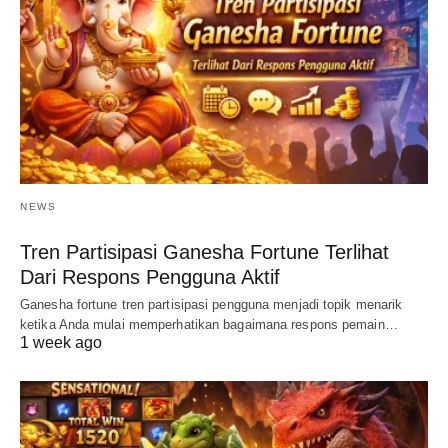
NEWS
Tren Partisipasi Ganesha Fortune Terlihat
Dari Respons Pengguna Aktif
Ganesha fortune tren partisipasi pengguna menjadi topik menarik
ketika Anda mulai memperhatikan bagaimana respons pemain…
1 week ago