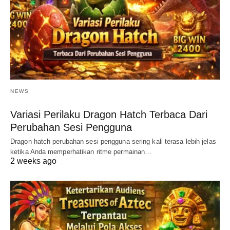
NEWS
Variasi Perilaku Dragon Hatch Terbaca Dari
Perubahan Sesi Pengguna
Dragon hatch perubahan sesi pengguna sering kali terasa lebih jelas
ketika Anda memperhatikan ritme permainan…
2 weeks ago