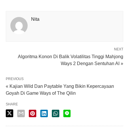
Nita
NEXT
Algoritma Konon Di Balik Volatilitas Tinggi Mahjong
Ways 2 Dengan Sentuhan AI »
PREVIOUS
« Kajian Wild Dan Paytable Yang Bikin Kepercayaan
Goyah Di Game Ways of The Qilin
SHARE