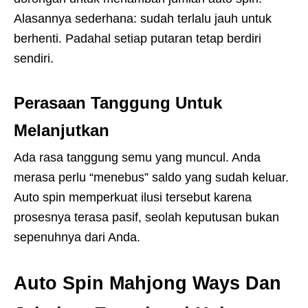
Alasannya sederhana: sudah terlalu jauh untuk
berhenti. Padahal setiap putaran tetap berdiri
sendiri.
Perasaan Tanggung Untuk
Melanjutkan
Ada rasa tanggung semu yang muncul. Anda
merasa perlu “menebus” saldo yang sudah keluar.
Auto spin memperkuat ilusi tersebut karena
prosesnya terasa pasif, seolah keputusan bukan
sepenuhnya dari Anda.
Auto Spin Mahjong Ways Dan