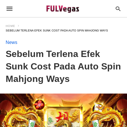
HOME
SEBELUM TERLENA EFEK SUNK COST PADA AUTO SPIN MAHJONG WAYS
News
Sebelum Terlena Efek
Sunk Cost Pada Auto Spin
Mahjong Ways