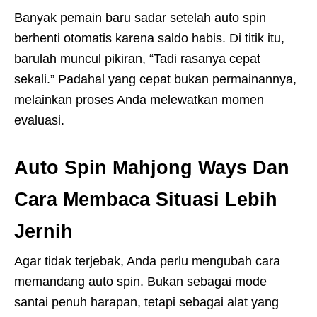
Banyak pemain baru sadar setelah auto spin
berhenti otomatis karena saldo habis. Di titik itu,
barulah muncul pikiran, “Tadi rasanya cepat
sekali.” Padahal yang cepat bukan permainannya,
melainkan proses Anda melewatkan momen
evaluasi.
Auto Spin Mahjong Ways Dan
Cara Membaca Situasi Lebih
Jernih
Agar tidak terjebak, Anda perlu mengubah cara
memandang auto spin. Bukan sebagai mode
santai penuh harapan, tetapi sebagai alat yang