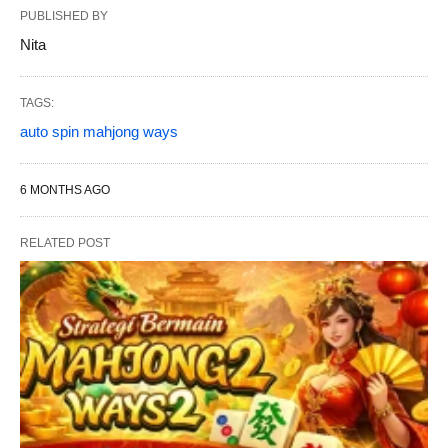
PUBLISHED BY
Nita
TAGS:
auto spin mahjong ways
6 MONTHS AGO
RELATED POST