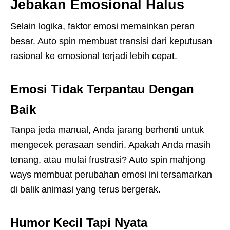
Jebakan Emosional Halus
Selain logika, faktor emosi memainkan peran
besar. Auto spin membuat transisi dari keputusan
rasional ke emosional terjadi lebih cepat.
Emosi Tidak Terpantau Dengan
Baik
Tanpa jeda manual, Anda jarang berhenti untuk
mengecek perasaan sendiri. Apakah Anda masih
tenang, atau mulai frustrasi? Auto spin mahjong
ways membuat perubahan emosi ini tersamarkan
di balik animasi yang terus bergerak.
Humor Kecil Tapi Nyata