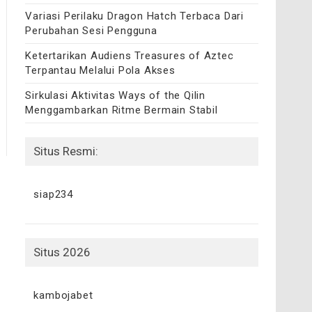
Variasi Perilaku Dragon Hatch Terbaca Dari
Perubahan Sesi Pengguna
Ketertarikan Audiens Treasures of Aztec
Terpantau Melalui Pola Akses
Sirkulasi Aktivitas Ways of the Qilin
Menggambarkan Ritme Bermain Stabil
Situs Resmi:
siap234
Situs 2026
kambojabet