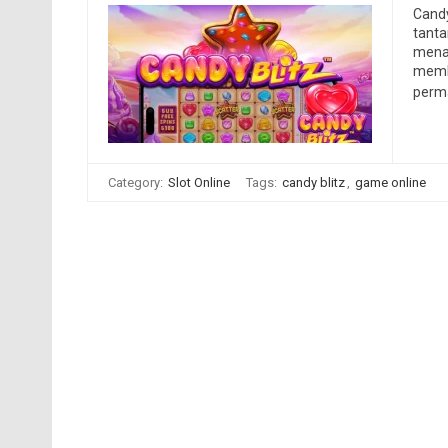
Candy
tanta
menan
memba
perma
Category:
Slot Online
Tags:
candy blitz
,
game online