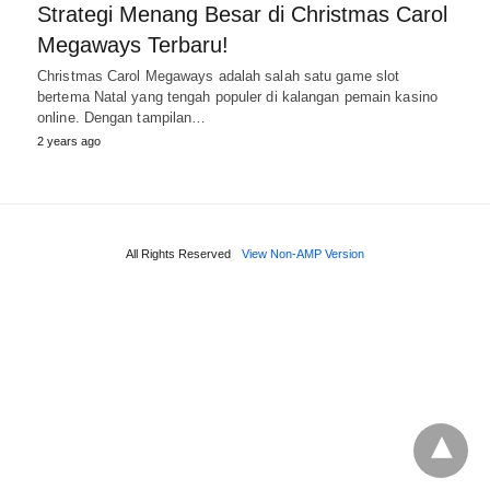
Strategi Menang Besar di Christmas Carol
Megaways Terbaru!
Christmas Carol Megaways adalah salah satu game slot
bertema Natal yang tengah populer di kalangan pemain kasino
online. Dengan tampilan…
2 years ago
All Rights Reserved
View Non-AMP Version