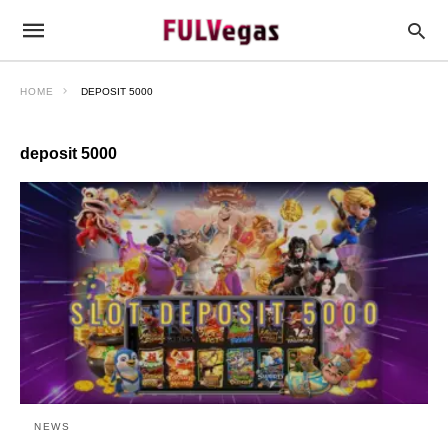
HOME
DEPOSIT 5000
deposit 5000
NEWS