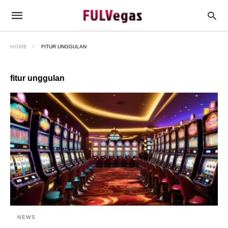
HOME
FITUR UNGGULAN
fitur unggulan
NEWS