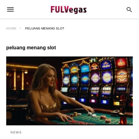
HOME
PELUANG MENANG SLOT
peluang menang slot
NEWS