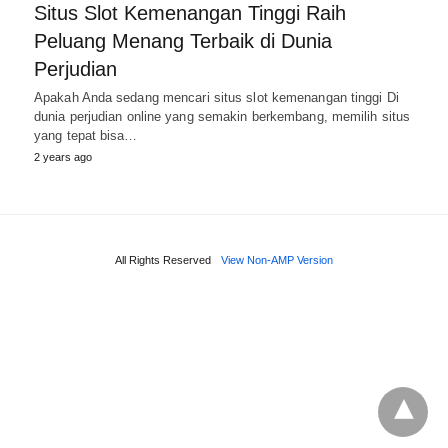
Situs Slot Kemenangan Tinggi Raih
Peluang Menang Terbaik di Dunia
Perjudian
Apakah Anda sedang mencari situs slot kemenangan tinggi Di
dunia perjudian online yang semakin berkembang, memilih situs
yang tepat bisa…
2 years ago
All Rights Reserved
View Non-AMP Version