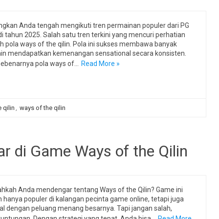
gkan Anda tengah mengikuti tren permainan populer dari PG
di tahun 2025. Salah satu tren terkini yang mencuri perhatian
h pola ways of the qilin. Pola ini sukses membawa banyak
n mendapatkan kemenangan sensational secara konsisten.
ebenarnya pola ways of…
Read More »
 qilin
,
ways of the qilin
 di Game Ways of the Qilin
hkah Anda mendengar tentang Ways of the Qilin? Game ini
 hanya populer di kalangan pecinta game online, tetapi juga
al dengan peluang menang besarnya. Tapi jangan salah,
untungan. Dengan strategi yang tepat, Anda bisa…
Read More