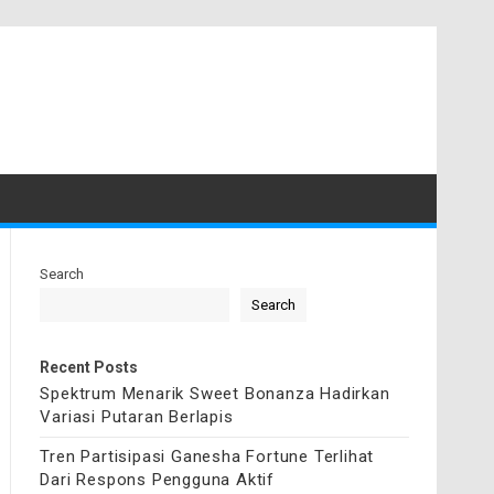
Search
Search
Recent Posts
Spektrum Menarik Sweet Bonanza Hadirkan
Variasi Putaran Berlapis
Tren Partisipasi Ganesha Fortune Terlihat
Dari Respons Pengguna Aktif