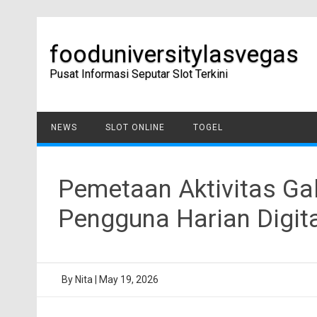
Skip
to
content
fooduniversitylasvegas
Pusat Informasi Seputar Slot Terkini
NEWS
SLOT ONLINE
TOGEL
Pemetaan Aktivitas Ga
Pengguna Harian Digit
By
Nita
|
May 19, 2026