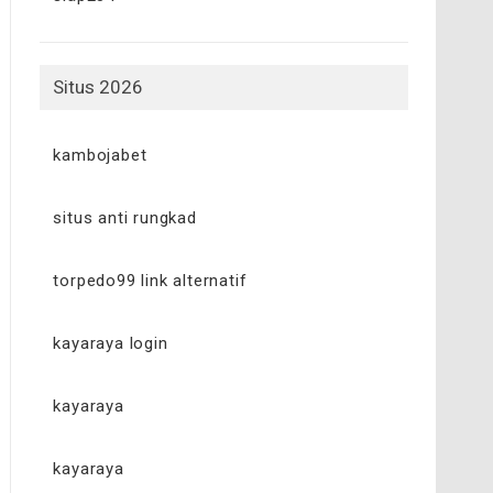
Situs 2026
kambojabet
situs anti rungkad
torpedo99 link alternatif
kayaraya login
kayaraya
kayaraya