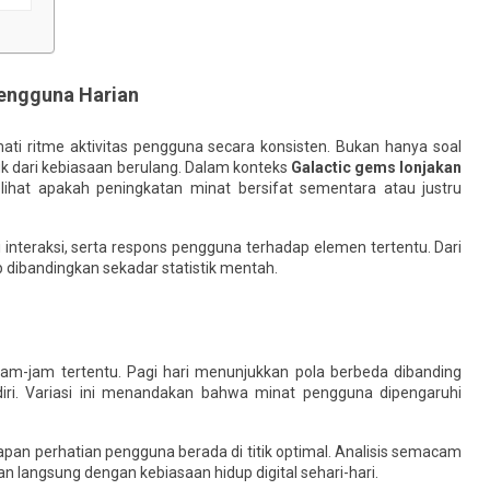
engguna Harian
i ritme aktivitas pengguna secara konsisten. Bukan hanya soal
uk dari kebiasaan berulang. Dalam konteks
Galactic gems lonjakan
hat apakah peningkatan minat bersifat sementara atau justru
interaksi, serta respons pengguna terhadap elemen tertentu. Dari
p dibandingkan sekadar statistik mentah.
a jam-jam tertentu. Pagi hari menunjukkan pola berbeda dibanding
iri. Variasi ini menandakan bahwa minat pengguna dipengaruhi
 perhatian pengguna berada di titik optimal. Analisis semacam
n langsung dengan kebiasaan hidup digital sehari-hari.