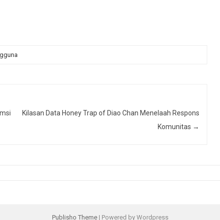
ngguna
umsi
Kilasan Data Honey Trap of Diao Chan Menelaah Respons
Komunitas
→
Publisho Theme
| Powered by Wordpress