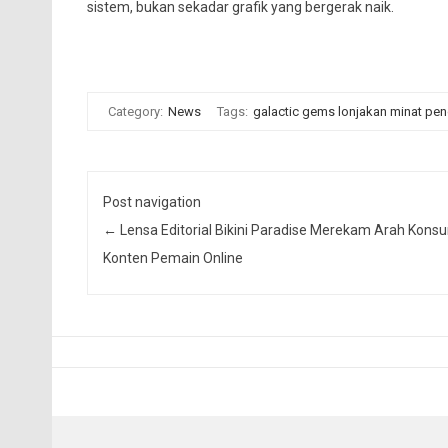
sistem, bukan sekadar grafik yang bergerak naik.
Category:
News
Tags:
galactic gems lonjakan minat pe
Post navigation
←
Lensa Editorial Bikini Paradise Merekam Arah Kons
Konten Pemain Online