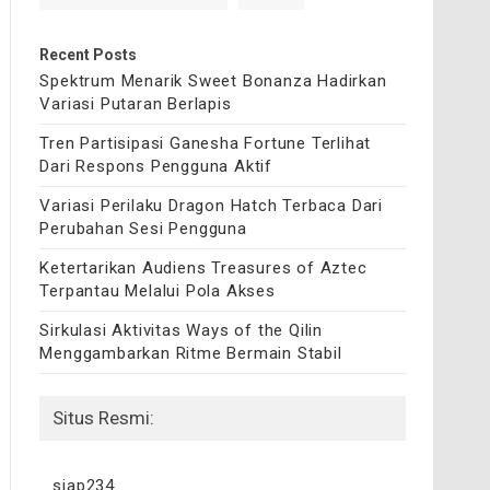
Recent Posts
Spektrum Menarik Sweet Bonanza Hadirkan
Variasi Putaran Berlapis
Tren Partisipasi Ganesha Fortune Terlihat
Dari Respons Pengguna Aktif
Variasi Perilaku Dragon Hatch Terbaca Dari
Perubahan Sesi Pengguna
Ketertarikan Audiens Treasures of Aztec
Terpantau Melalui Pola Akses
Sirkulasi Aktivitas Ways of the Qilin
Menggambarkan Ritme Bermain Stabil
Situs Resmi:
siap234