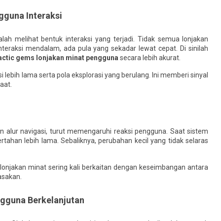
gguna Interaksi
alah melihat bentuk interaksi yang terjadi. Tidak semua lonjakan
nteraksi mendalam, ada pula yang sekadar lewat cepat. Di sinilah
actic gems lonjakan minat pengguna
secara lebih akurat.
i lebih lama serta pola eksplorasi yang berulang. Ini memberi sinyal
aat.
 alur navigasi, turut memengaruhi reaksi pengguna. Saat sistem
tahan lebih lama. Sebaliknya, perubahan kecil yang tidak selaras
njakan minat sering kali berkaitan dengan keseimbangan antara
asakan.
ngguna Berkelanjutan