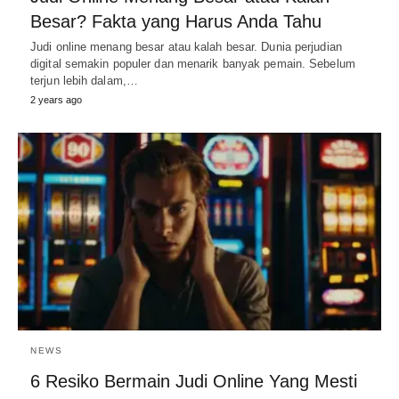
Besar? Fakta yang Harus Anda Tahu
Judi online menang besar atau kalah besar. Dunia perjudian
digital semakin populer dan menarik banyak pemain. Sebelum
terjun lebih dalam,…
2 years ago
NEWS
6 Resiko Bermain Judi Online Yang Mesti