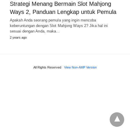
Strategi Menang Bermain Slot Mahjong
Ways 2, Panduan Lengkap untuk Pemula
Apakah Anda seorang pemula yang ingin mencoba
keberuntungan dengan Slot Mahjong Ways 2? Jika hal ini
sesuai dengan Anda, maka…
2 years ago
All Rights Reserved
View Non-AMP Version