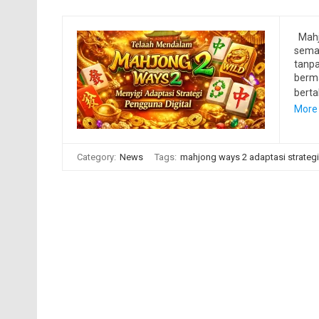
Mahjo
semak
tanpa
berm
berta
More
Category:
News
Tags:
mahjong ways 2 adaptasi strateg