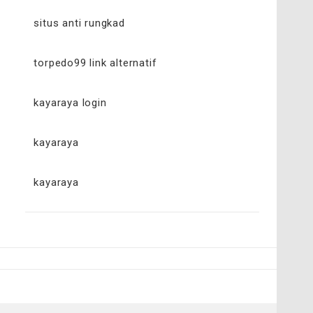
situs anti rungkad
torpedo99 link alternatif
kayaraya login
kayaraya
kayaraya