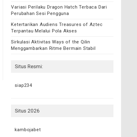
Variasi Perilaku Dragon Hatch Terbaca Dari
Perubahan Sesi Pengguna
Ketertarikan Audiens Treasures of Aztec
Terpantau Melalui Pola Akses
Sirkulasi Aktivitas Ways of the Qilin
Menggambarkan Ritme Bermain Stabil
Situs Resmi:
siap234
Situs 2026
kambojabet