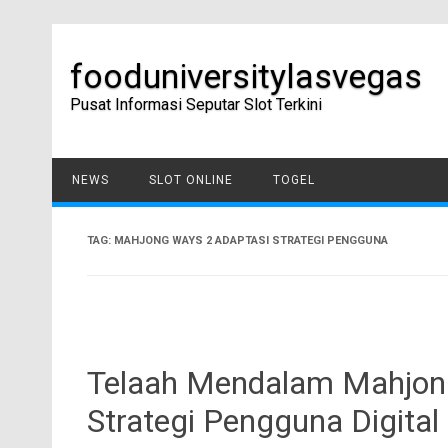
Skip
to
content
fooduniversitylasvegas
Pusat Informasi Seputar Slot Terkini
NEWS
SLOT ONLINE
TOGEL
TAG:
MAHJONG WAYS 2 ADAPTASI STRATEGI PENGGUNA
Telaah Mendalam Mahjong
Strategi Pengguna Digital