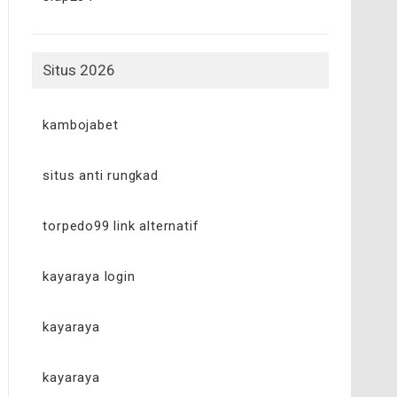
Situs 2026
kambojabet
situs anti rungkad
torpedo99 link alternatif
kayaraya login
kayaraya
kayaraya