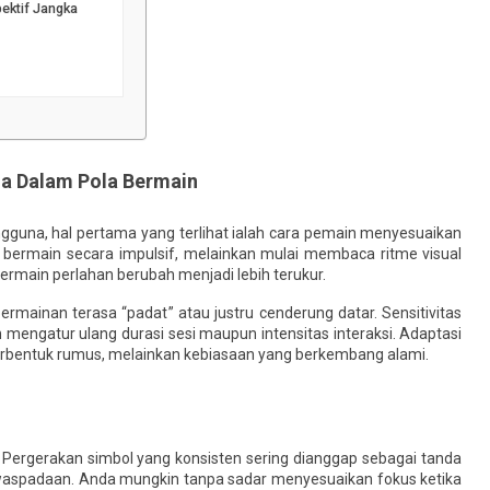
ektif Jangka
na Dalam Pola Bermain
guna, hal pertama yang terlihat ialah cara pemain menyesuaikan
i bermain secara impulsif, melainkan mulai membaca ritme visual
bermain perlahan berubah menjadi lebih terukur.
rmainan terasa “padat” atau justru cenderung datar. Sensitivitas
ngatur ulang durasi sesi maupun intensitas interaksi. Adaptasi
erbentuk rumus, melainkan kebiasaan yang berkembang alami.
. Pergerakan simbol yang konsisten sering dianggap sebagai tanda
aspadaan. Anda mungkin tanpa sadar menyesuaikan fokus ketika