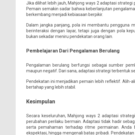
Jika dilihat lebih jauh, Mahjong ways 2 adaptasi strat
Pemain semakin sadar bahwa keberlanjutan pengalaman l
berkembang menjadi kebiasaan berpikir.
Dalam jangka panjang, pola ini membantu pengguna m
berinteraksi dengan layar, tetapi juga dengan pola kepu
bukan sekadar meniru pendekatan orang lain.
Pembelajaran Dari Pengalaman Berulang
Pengalaman berulang berfungsi sebagai sumber pembe
maupun negatif. Dari sana, adaptasi strategi terbentuk s
Pendekatan ini menjadikan pemain lebih reflektif. Ali
bertahap yang lebih stabil.
Kesimpulan
Secara keseluruhan, Mahjong ways 2 adaptasi strateg
perubahan perilaku bermain. Adaptasi tidak hadir sebag
serta pemahaman terhadap ritme permainan. Anda b
ekspektasi, hingga mengenali batas pribadi. Pendekata