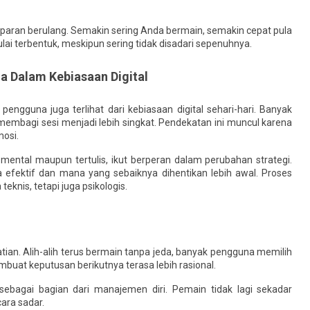
 paparan berulang. Semakin sering Anda bermain, semakin cepat pula
ulai terbentuk, meskipun sering tidak disadari sepenuhnya.
a Dalam Kebiasaan Digital
pengguna juga terlihat dari kebiasaan digital sehari-hari. Banyak
membagi sesi menjadi lebih singkat. Pendekatan ini muncul karena
osi.
ental maupun tertulis, ikut berperan dalam perubahan strategi.
efektif dan mana yang sebaiknya dihentikan lebih awal. Proses
eknis, tetapi juga psikologis.
an. Alih-alih terus bermain tanpa jeda, banyak pengguna memilih
mbuat keputusan berikutnya terasa lebih rasional.
sebagai bagian dari manajemen diri. Pemain tidak lagi sekadar
ara sadar.