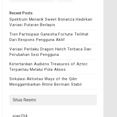
Recent Posts
Spektrum Menarik Sweet Bonanza Hadirkan
Variasi Putaran Berlapis
Tren Partisipasi Ganesha Fortune Terlihat
Dari Respons Pengguna Aktif
Variasi Perilaku Dragon Hatch Terbaca Dari
Perubahan Sesi Pengguna
Ketertarikan Audiens Treasures of Aztec
Terpantau Melalui Pola Akses
Sirkulasi Aktivitas Ways of the Qilin
Menggambarkan Ritme Bermain Stabil
Situs Resmi:
siap234