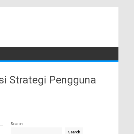
i Strategi Pengguna
Search
Search