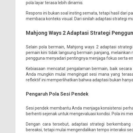
pola layar terasa lebih dinamis.
Respons ini bukan soal insting semata, tetapi hasil dari
membaca konteks visual. Dari sinilah adaptasi strategi m
Mahjong Ways 2 Adaptasi Strategi Penggun
Selain pola bermain, Mahjong ways 2 adaptasi strategi 
pemain kini tidak langsung bermain panjang, melainkan 
pengguna menyadari pentingnya menjaga fokus serta em
Kebiasaan mencatat pengalaman bermain, baik secara m
Anda mungkin mulai mengingat sesi mana yang terasa 
reflektif ini memperlihatkan bahwa adaptasi bukan hanya t
Pengaruh Pola Sesi Pendek
Sesi pendek membantu Anda menjaga konsistensi perhati
berhenti sejenak untuk mengevaluasi kondisi. Pola ini me
Dengan cara tersebut, adaptasi strategi berkembang 
bereaksi, tetapi mulai mengendalikan tempo interaksi sec