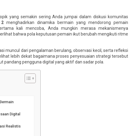
opik yang semakin sering Anda jumpai dalam diskusi komunitas
 2
menghadirkan dinamika bermain yang mendorong pemain
pertama kali mencoba, Anda mungkin merasa mekanismenya
erlihat bahwa pola keputusan pemain ikut berubah mengikuti ritme
tasi muncul dari pengalaman berulang, observasi kecil, serta refleksi
elihat lebih dekat bagaimana proses penyesuaian strategi tersebut
ut pandang pengguna digital yang aktif dan sadar pola.
 Bermain
saan Digital
si Realistis