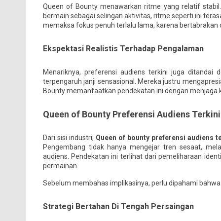
Queen of Bounty menawarkan ritme yang relatif stabil.
bermain sebagai selingan aktivitas, ritme seperti ini t
memaksa fokus penuh terlalu lama, karena bertabrakan 
Ekspektasi Realistis Terhadap Pengalaman
Menariknya, preferensi audiens terkini juga ditandai 
terpengaruh janji sensasional. Mereka justru mengapre
Bounty memanfaatkan pendekatan ini dengan menjaga kons
Queen of Bounty Preferensi Audiens Terkini
Dari sisi industri,
Queen of bounty preferensi audiens te
Pengembang tidak hanya mengejar tren sesaat, me
audiens. Pendekatan ini terlihat dari pemeliharaan id
permainan.
Sebelum membahas implikasinya, perlu dipahami bahwa keb
Strategi Bertahan Di Tengah Persaingan