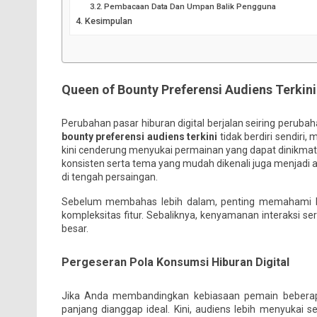
Pembacaan Data Dan Umpan Balik Pengguna
Kesimpulan
Queen of Bounty Preferensi Audiens Terkin
Perubahan pasar hiburan digital berjalan seiring peruba
bounty preferensi audiens terkini
tidak berdiri sendiri,
kini cenderung menyukai permainan yang dapat dinikmat
konsisten serta tema yang mudah dikenali juga menjadi 
di tengah persaingan.
Sebelum membahas lebih dalam, penting memahami bah
kompleksitas fitur. Sebaliknya, kenyamanan interaksi se
besar.
Pergeseran Pola Konsumsi Hiburan Digital
Jika Anda membandingkan kebiasaan pemain beberapa 
panjang dianggap ideal. Kini, audiens lebih menyukai s