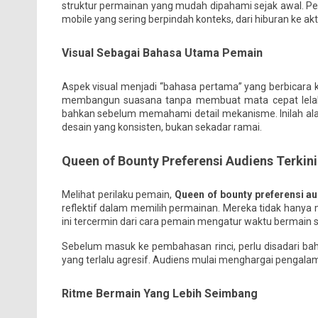
struktur permainan yang mudah dipahami sejak awal. P
mobile yang sering berpindah konteks, dari hiburan ke akti
Visual Sebagai Bahasa Utama Pemain
Aspek visual menjadi “bahasa pertama” yang berbicara ke
membangun suasana tanpa membuat mata cepat lelah. 
bahkan sebelum memahami detail mekanisme. Inilah ala
desain yang konsisten, bukan sekadar ramai.
Queen of Bounty Preferensi Audiens Terkini
Melihat perilaku pemain,
Queen of bounty preferensi au
reflektif dalam memilih permainan. Mereka tidak hanya 
ini tercermin dari cara pemain mengatur waktu bermain 
Sebelum masuk ke pembahasan rinci, perlu disadari bah
yang terlalu agresif. Audiens mulai menghargai pengalam
Ritme Bermain Yang Lebih Seimbang