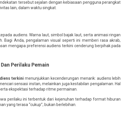
endekatan tersebut sejalan dengan kebiasaan pengguna perangkat
vitas lain, dalam waktu singkat.
pada audiens. Warna laut, simbol bajak laut, serta animasi ringan
Bagi Anda, pengalaman visual seperti ini memberi rasa akrab,
san mengapa preferensi audiens terkini cenderung berpihak pada
 Dan Perilaku Pemain
diens terkini
menunjukkan kecenderungan menarik: audiens lebih
mencari sensasi instan, melainkan juga kestabilan pengalaman. Hal
serta ekspektasi terhadap ritme permainan.
wa perilaku ini terbentuk dari kejenuhan terhadap format hiburan
an yang terasa “cukup”, bukan berlebihan.