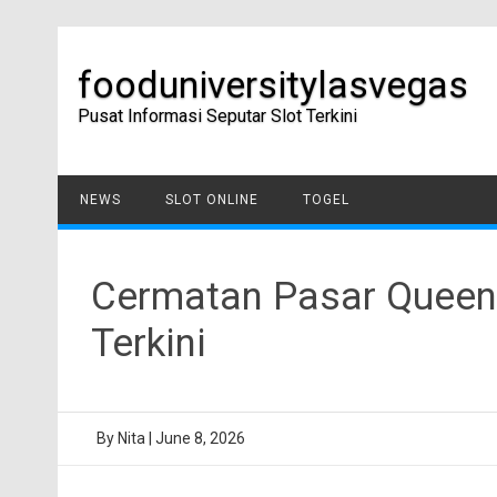
Skip
to
content
fooduniversitylasvegas
Pusat Informasi Seputar Slot Terkini
NEWS
SLOT ONLINE
TOGEL
Cermatan Pasar Queen 
Terkini
By
Nita
|
June 8, 2026