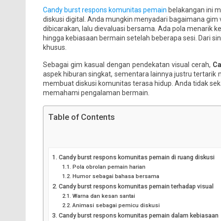
Candy burst respons komunitas pemain
belakangan ini m
diskusi digital. Anda mungkin menyadari bagaimana gim vi
dibicarakan, lalu dievaluasi bersama. Ada pola menarik ke
hingga kebiasaan bermain setelah beberapa sesi. Dari sin
khusus.
Sebagai gim kasual dengan pendekatan visual cerah,
Ca
aspek hiburan singkat, sementara lainnya justru tertar
membuat diskusi komunitas terasa hidup. Anda tidak se
memahami pengalaman bermain.
Table of Contents
Candy burst respons komunitas pemain di ruang diskusi
Pola obrolan pemain harian
Humor sebagai bahasa bersama
Candy burst respons komunitas pemain terhadap visual
Warna dan kesan santai
Animasi sebagai pemicu diskusi
Candy burst respons komunitas pemain dalam kebiasaan