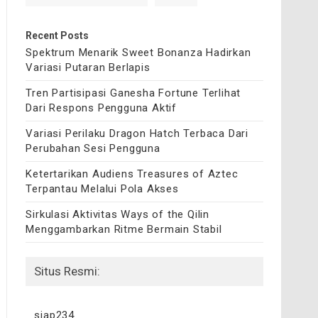
Recent Posts
Spektrum Menarik Sweet Bonanza Hadirkan
Variasi Putaran Berlapis
Tren Partisipasi Ganesha Fortune Terlihat
Dari Respons Pengguna Aktif
Variasi Perilaku Dragon Hatch Terbaca Dari
Perubahan Sesi Pengguna
Ketertarikan Audiens Treasures of Aztec
Terpantau Melalui Pola Akses
Sirkulasi Aktivitas Ways of the Qilin
Menggambarkan Ritme Bermain Stabil
Situs Resmi:
siap234