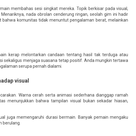
main membahas sesi singkat mereka. Topik berkisar pada visual,
 Menariknya, nada obrolan cenderung ringan, seolah gim ini hadir
rlihat bahwa komunitas tidak menuntut pengalaman berat, melainkan
in kerap melontarkan candaan tentang hasil tak terduga atau
si sekaligus menjaga suasana tetap positif. Anda mungkin tertawa
ngalaman serupa pernah dialami.
adap visual
ibicarakan. Warna cerah serta animasi sederhana dianggap ramah
tas menunjukkan bahwa tampilan visual bukan sekadar hiasan,
sual juga memengaruhi durasi bermain. Banyak pemain mengaku
n berulang.