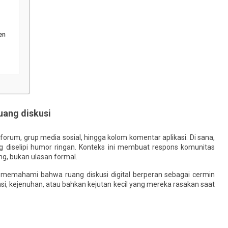
en
uang diskusi
orum, grup media sosial, hingga kolom komentar aplikasi. Di sana,
 diselipi humor ringan. Konteks ini membuat respons komunitas
ng, bukan ulasan formal.
 memahami bahwa ruang diskusi digital berperan sebagai cermin
i, kejenuhan, atau bahkan kejutan kecil yang mereka rasakan saat