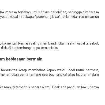
ak merasa tertekan untuk fokus berlebihan, sehingga gim terasa
but visual ini sebagai “penenang layar”, istilah tidak resmi namun
cu komentar. Pemain saling membandingkan reaksi visual tersebut,
, diskusi berkembang tanpa terasa kaku.
lam kebiasaan bermain
an. Komunitas kerap membahas kapan waktu ideal untuk bermain,
n menemukan cerita tentang sesi pagi singkat atau hiburan malam
saan ini terbentuk secara alami. Tidak ada panduan baku, hanya