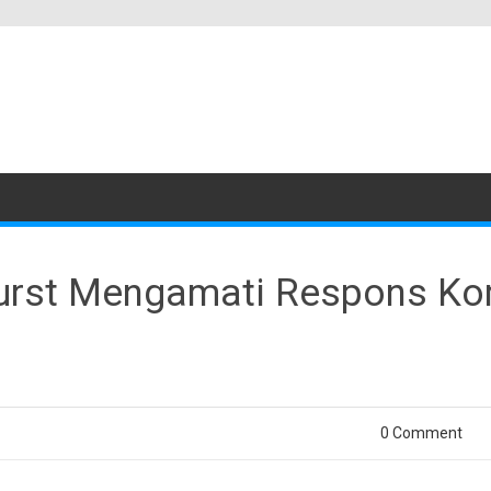
Burst Mengamati Respons K
0 Comment