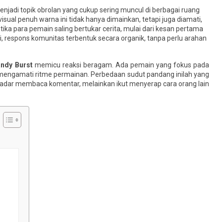
enjadi topik obrolan yang cukup sering muncul di berbagai ruang
sual penuh warna ini tidak hanya dimainkan, tetapi juga diamati,
tika para pemain saling bertukar cerita, mulai dari kesan pertama
i, respons komunitas terbentuk secara organik, tanpa perlu arahan
ndy Burst
memicu reaksi beragam. Ada pemain yang fokus pada
ik mengamati ritme permainan. Perbedaan sudut pandang inilah yang
kadar membaca komentar, melainkan ikut menyerap cara orang lain