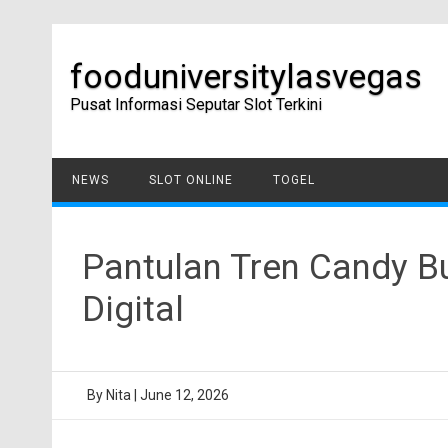
Skip
to
content
fooduniversitylasvegas
Pusat Informasi Seputar Slot Terkini
NEWS
SLOT ONLINE
TOGEL
Pantulan Tren Candy 
Digital
By
Nita
|
June 12, 2026