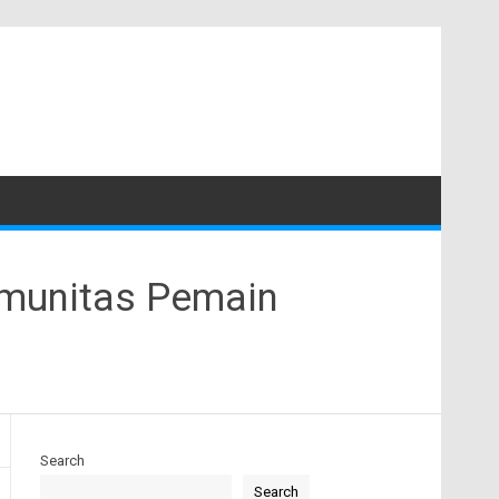
omunitas Pemain
Search
Search